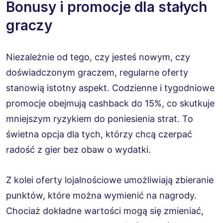
Bonusy i promocje dla stałych
graczy
Niezależnie od tego, czy jesteś nowym, czy
doświadczonym graczem, regularne oferty
stanowią istotny aspekt. Codzienne i tygodniowe
promocje obejmują cashback do 15%, co skutkuje
mniejszym ryzykiem do poniesienia strat. To
świetna opcja dla tych, którzy chcą czerpać
radość z gier bez obaw o wydatki.
Z kolei oferty lojalnościowe umożliwiają zbieranie
punktów, które można wymienić na nagrody.
Chociaż dokładne wartości mogą się zmieniać,