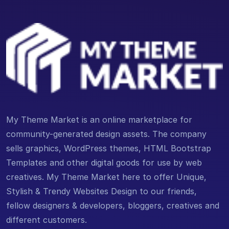
My Theme Market is an online marketplace for
community-generated design assets. The company
sells graphics, WordPress themes, HTML Bootstrap
Templates and other digital goods for use by web
creatives. My Theme Market here to offer Unique,
Stylish & Trendy Websites Design to our friends,
fellow designers & developers, bloggers, creatives and
different customers.