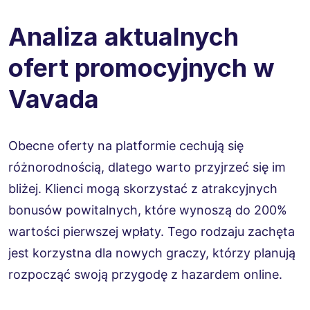
Analiza aktualnych
ofert promocyjnych w
Vavada
Obecne oferty na platformie cechują się
różnorodnością, dlatego warto przyjrzeć się im
bliżej. Klienci mogą skorzystać z atrakcyjnych
bonusów powitalnych, które wynoszą do 200%
wartości pierwszej wpłaty. Tego rodzaju zachęta
jest korzystna dla nowych graczy, którzy planują
rozpocząć swoją przygodę z hazardem online.