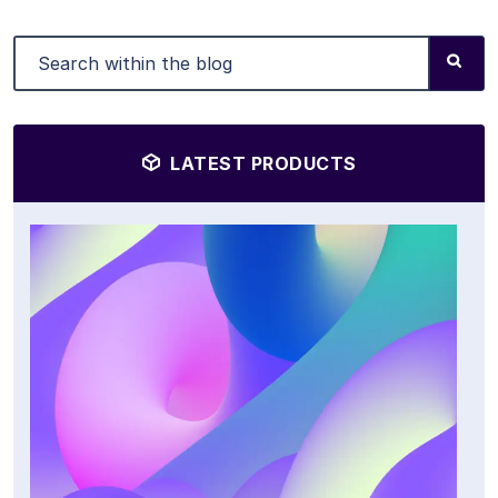
LATEST PRODUCTS