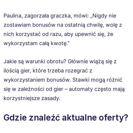
Paulina, zagorzała graczka, mówi: „Nigdy nie
zostawiam bonusów na ostatnią chwilę, wolę z
nich korzystać od razu, aby upewnić się, że
wykorzystam całą kwotę.”
Jakie są warunki obrotu? Głównie wiążą się z
ilością gier, które trzeba rozegrać z
wykorzystaniem bonusów. Stawki mogą różnić
się w zależności od gier – automaty często mają
korzystniejsze zasady.
Gdzie znaleźć aktualne oferty?