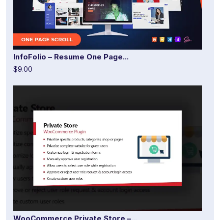
InfoFolio – Resume One Page...
$9.00
WooCommerce Private Store –...