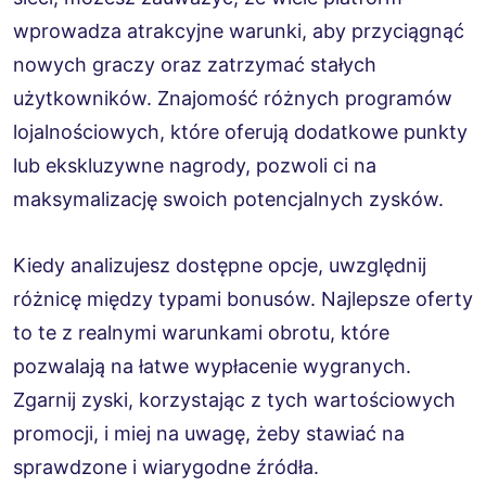
wprowadza atrakcyjne warunki, aby przyciągnąć
nowych graczy oraz zatrzymać stałych
użytkowników. Znajomość różnych programów
lojalnościowych, które oferują dodatkowe punkty
lub ekskluzywne nagrody, pozwoli ci na
maksymalizację swoich potencjalnych zysków.
Kiedy analizujesz dostępne opcje, uwzględnij
różnicę między typami bonusów. Najlepsze oferty
to te z realnymi warunkami obrotu, które
pozwalają na łatwe wypłacenie wygranych.
Zgarnij zyski, korzystając z tych wartościowych
promocji, i miej na uwagę, żeby stawiać na
sprawdzone i wiarygodne źródła.