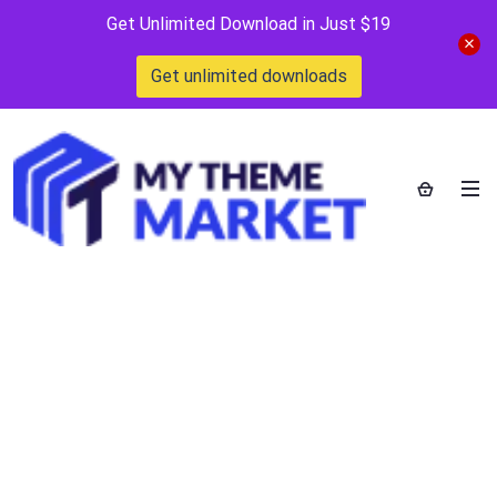
Get Unlimited Download in Just $19
Get unlimited downloads
Home
>
Blog
>
Posts
>
Letnie promocje w Vavadzie do lipca 2026
roku
Letnie promocje w