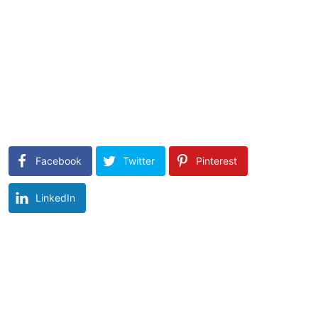
Vavadzie do lipca 2026
roku
Facebook
Twitter
Pinterest
LinkedIn