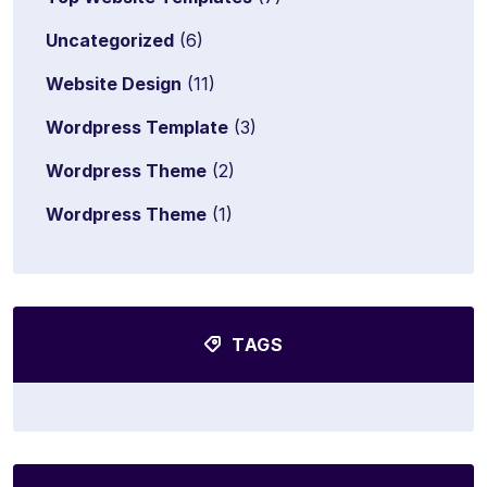
Uncategorized
(6)
Website Design
(11)
Wordpress Template
(3)
Wordpress Theme
(2)
Wordpress Theme
(1)
TAGS