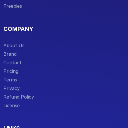
Freebies
COMPANY
About Us
Brand
Contact
Pricing
Terms
Privacy
Refund Policy
License