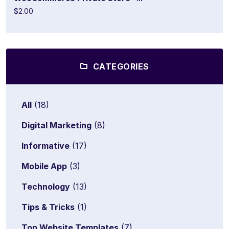
$2.00
CATEGORIES
All
(18)
Digital Marketing
(8)
Informative
(17)
Mobile App
(3)
Technology
(13)
Tips & Tricks
(1)
Top Website Templates
(7)