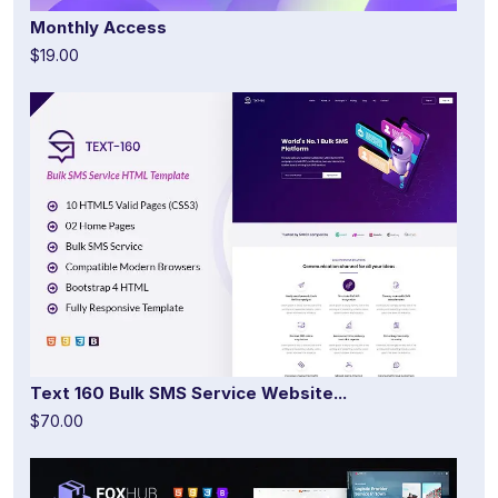
Monthly Access
$19.00
Text 160 Bulk SMS Service Website...
$70.00