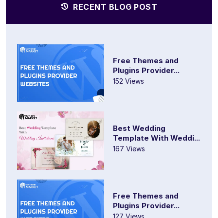
RECENT BLOG POST
Free Themes and
Plugins Provider...
152 Views
Best Wedding
Template With Weddi...
167 Views
Free Themes and
Plugins Provider...
127 Views