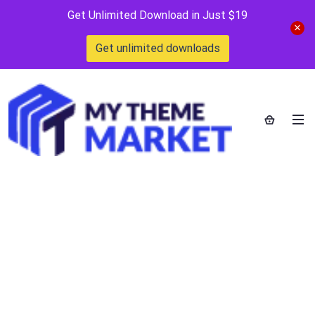
Get Unlimited Download in Just $19
Get unlimited downloads
Home
>
Blog
>
Posts
>
Вавада скачать клиент на пк
Вавада скачать клиент
на пк